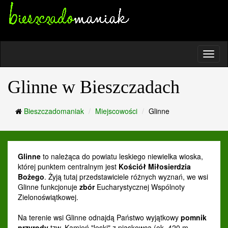
toggle
naviga
Glinne w Bieszczadach
Bieszczadomaniak
Miejscowości
Glinne
Glinne
to należąca do powiatu leskiego niewielka wioska,
której punktem centralnym jest
Kościół Miłosierdzia
Bożego
. Żyją tutaj przedstawiciele różnych wyznań, we wsi
Glinne funkcjonuje
zbór
Eucharystycznej Wspólnoty
Zielonoświątkowej.
Na terenie wsi Glinne odnajdą Państwo wyjątkowy
pomnik
przyrody
tzw. Kamień "leski" z piaskowca (ok. 420 m